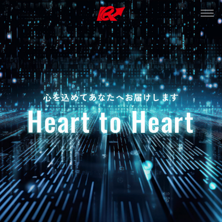
心を込めてあなたへお届けします
H
eart
to
H
ear