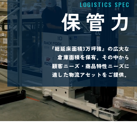
保管力
『総延床面積3万坪強』の広大な
倉庫面積を保有
その中から
。
顧客ニーズ・商品特性ニーズに
適した
物流アセットをご提供
。